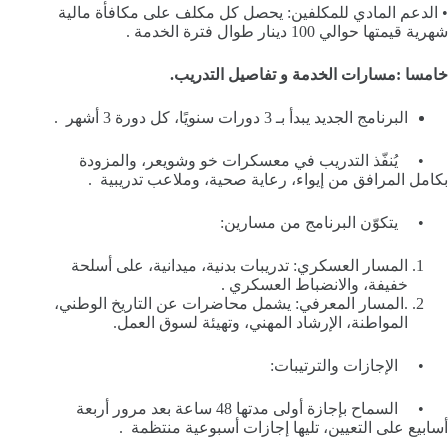
• الدعم المادي للمكلفين: يحصل كل مكلف على مكافأة مالية
شهرية قيمتها حوالي 100 دينار طوال فترة الخدمة .
خامسا :مسارات الخدمة و تفاصيل التدريب.
البرنامج الجديد يبدأ بـ 3 دورات سنويًا، كل دورة 3 أشهر .
• يُنفّذ التدريب في معسكرات خو وشويعر، والمزودة
بكامل المرافق من إيواء، رعاية صحية، وملاعب تدريبية .
• يتكوّن البرنامج من مسارين:
المسار العسكري: تدريبات بدنية، ميدانية، على أسلحة
خفيفة، والانضباط العسكري .
.المسار المعرفي: يشمل محاضرات عن التاريخ الوطني،
المواطنة، الإرشاد المهني، وتهيئة لسوق العمل.
• الإجازات والترتيبات:
• السماح بإجازة أولى مدتها 48 ساعة بعد مرور أربعة
أسابيع على التعيين، تليها إجازات أسبوعية منتظمة .