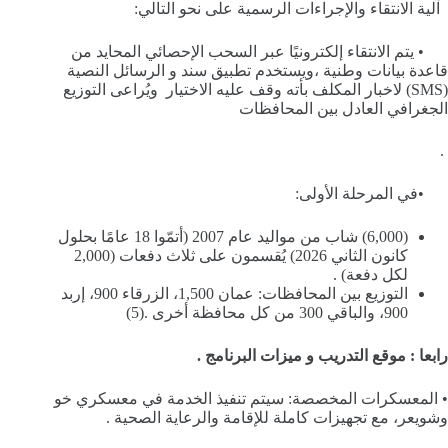
آلية الانتقاء والإجراءات الرسمية على نحو التالي:
• يتم الانتقاء إلكترونيًا عبر السحب الإحصائي المحايد من
قاعدة بيانات وطنية ،ويستخدم تطبيق سند و الرسائل النصية
(SMS) لاخبار المكلف بأته وقف عليه الاختيار ويُراعى التوزيع
الجغرافي العادل بين المحافظات
.
•في المرحلة الأولى:
(6,000) شاب من مواليد عام 2007 (أتمّوا 18 عامًا بحلول
كانون الثاني 2026) يُقسمون على ثلاث دفعات (2,000
لكل دفعة) .
التوزيع بين المحافظات: عمان 1,500، الزرقاء 900، إربد
900، والباقي 300 من كل محافظة أخرى .(5)
رابعا : موقع التدريب و ميزات البرنامج .
• المعسكرات المخصصة: سيتم تنفيذ الخدمة في معسكري خو
وشويعر، مع تجهيزات كاملة للإقامة والرعاية الصحية .