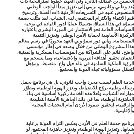
الحسين بن عبدالله الثاني، ولي العهد، خطوة استراتيجية ذات
بُعد وطني وقانوني، ترمي إلى تعزيز مبدأ الواجب الوطني
المنصوص عليه في التشريعات الأردنية ذات الصلة، وترسيخ
قيم الانتماء والالتزام المجتمعي لدى الشباب، لقد مثّلت بصمة
سموّه في هذا السياق تجسيدًا عمليًا لدور القيادة في توجيه
السياسات العامة نحو الاستثمار في المورد البشري باعتباره
الركيزة الأساسية لحماية الأمن الوطني وتعزيز التنمية
المستدامة. ويأتي دور سموّ ولي العهد محوريًا في رسم معالم
هذا المشروع الوطني من خلال وضعه في إطار مؤسسي
واضح، قائم على الشراكة بين المؤسسات العسكرية والمدنية،
لضمان تحقيق أهدافه التربوية والاجتماعية، وبما ينسجم مع
الرؤية الملكية السامية في بناء جيل واعٍ، منضبط، ومؤهل
لتحمّل مسؤولياته تجاه الدولة والمجتمع.
خدمة العلم ليست مجرد واجب قانوني، بل هي برنامج يحمل
رسالة وطنية تروّج للانضباط، وتعزز الهوية الوطنية، وتطوّر
مهارات الشباب، وتُعدّ هذه الخدمة ركيزة أساسية في بناء
الجاهزية الوطنية، بما في ذلك الجاهزية الأمنية التقليدية
والرقمية، لتحقيق صمود الأردن أمام التحديات المحلية
والإقليمية.
برنامج خدمة العلم في الأردن يعكس التزام الدولة برعاية
شبابها، وتعزيز الهوية الوطنية، وتعزيز جاهزية المجتمع، لو