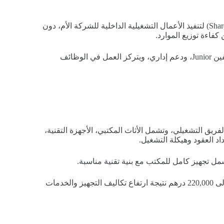
يقوم المشروع على إنشاء مركز خدمات مشتركة (Shared Services Center) لتنفيذ الأعمال التشغيلية الداخلية للشركة الأم، دون
فاءة توزيع الموارد.
يشمل الهيكل الوظيفي مدير مركز، موظفين Senior، محاسبين، موظفين Junior، ودعم إداري، ويتركز العمل في الوظائف
يق التشغيلي، وتشمل الأثاث المكتبي، الأجهزة التقنية،
اد العقود وهيكلة التشغيل.
في المقابل، ترتفع نفس التكاليف في السعودية لتتراوح بين 180,000 إلى 220,000 درهم نتيجة ارتفاع تكاليف التجهيز والخدمات