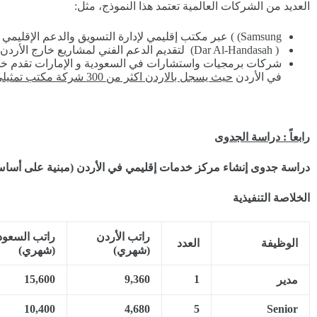
العديد من الشركات العالمية تعتمد هذا النموذج، مثل:
Samsung) ) عبر مكتب إقليمي لإدارة التسويق والدعم الإقليمي .
( Dar Al-Handasah) لتقديم الدعم الفني لمشاريع خارج الأردن .
شركات برمجيات واستشارات في السعودية و الإمارات تقدم خد
في الأردن
حيث يسجل بالاردن اكثر من 300 شركة مكتب تمثيلي في الأردن.
رابعاً : دراسة الجدوى
دراسة جدوى إنشاء مركز خدمات إقليمي في الأردن (مبنية على أساس 1,000,000 دره
الخلاصة التنفيذية
راتب الأردن
راتب السعود
الوظيفة
العدد
(شهري)
(شهري)
15,600
9,360
1
مدير
10,400
4,680
5
Senior